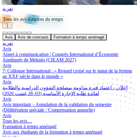
تعزية
Tous les avis
Emplois du temps
Avis
Avis de concours
Formation à temps aménagé
تعزية
Avis
Appel à communication | Congrès International d’Économie
Appliquée de Meknès (CIEAM 2027)
Avis
7ᵉ Colloque International : « Regard croisé sur le statut de la femme
au XXIᵉ siècle dans le monde »
Avis
إعلان – اعتماد فترة مداومة بمصلحة الشؤون الدراسية والطلابية
لفائدة طلبة الإجازة الأساسية (03–28 غشت 2026)
Avis
Avis important – Annulation de la validation du semestre
(Délibération spéciale / Compensation annuelle)
Avis
Tous les avis…
Formation à temps aménagé
Avis aux étudiants de la formation à temps aménagé