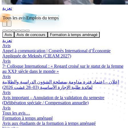
تعزية
Tous les avis
Emplois du temps
Avis
Avis de concours
Formation à temps aménagé
تعزية
Avis
Appel à communication | Congrès International d’Économie
Appliquée de Meknès (CIEAM 2027)
Avis
7ᵉ Colloque International : « Regard croisé sur le statut de la femme
au XXIᵉ siècle dans le monde »
Avis
إعلان – اعتماد فترة مداومة بمصلحة الشؤون الدراسية والطلابية
لفائدة طلبة الإجازة الأساسية (03–28 غشت 2026)
Avis
Avis important – Annulation de la validation du semestre
(Délibération spéciale / Compensation annuelle)
Avis
Tous les avis…
Formation à temps aménagé
Avis aux étudiants de la formation à temps aménagé