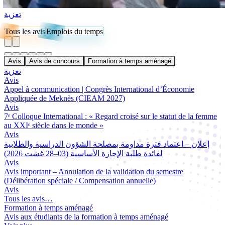
تعزية
Tous les avis
Emplois du temps
Avis
Avis de concours
Formation à temps aménagé
تعزية
Avis
Appel à communication | Congrès International d’Économie
Appliquée de Meknès (CIEAM 2027)
Avis
7ᵉ Colloque International : « Regard croisé sur le statut de la femme
au XXIᵉ siècle dans le monde »
Avis
إعلان – اعتماد فترة مداومة بمصلحة الشؤون الدراسية والطلابية
لفائدة طلبة الإجازة الأساسية (03–28 غشت 2026)
Avis
Avis important – Annulation de la validation du semestre
(Délibération spéciale / Compensation annuelle)
Avis
Tous les avis…
Formation à temps aménagé
Avis aux étudiants de la formation à temps aménagé