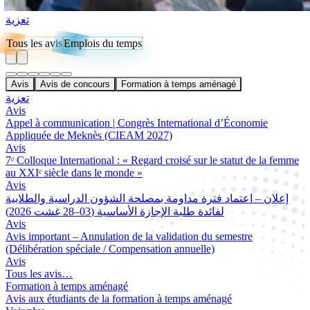
تعزية
Tous les avis
Emplois du temps
Avis
Avis de concours
Formation à temps aménagé
تعزية
Avis
Appel à communication | Congrès International d’Économie
Appliquée de Meknès (CIEAM 2027)
Avis
7ᵉ Colloque International : « Regard croisé sur le statut de la femme
au XXIᵉ siècle dans le monde »
Avis
إعلان – اعتماد فترة مداومة بمصلحة الشؤون الدراسية والطلابية
لفائدة طلبة الإجازة الأساسية (03–28 غشت 2026)
Avis
Avis important – Annulation de la validation du semestre
(Délibération spéciale / Compensation annuelle)
Avis
Tous les avis…
Formation à temps aménagé
Avis aux étudiants de la formation à temps aménagé