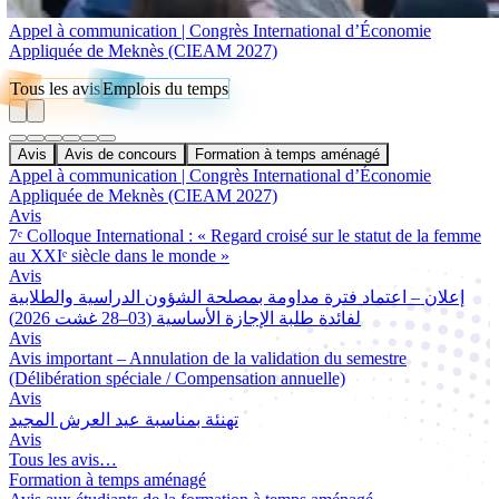
Appel à communication | Congrès International d’Économie
Appliquée de Meknès (CIEAM 2027)
Tous les avis
Emplois du temps
Avis
Avis de concours
Formation à temps aménagé
Appel à communication | Congrès International d’Économie
Appliquée de Meknès (CIEAM 2027)
Avis
7ᵉ Colloque International : « Regard croisé sur le statut de la femme
au XXIᵉ siècle dans le monde »
Avis
إعلان – اعتماد فترة مداومة بمصلحة الشؤون الدراسية والطلابية
لفائدة طلبة الإجازة الأساسية (03–28 غشت 2026)
Avis
Avis important – Annulation de la validation du semestre
(Délibération spéciale / Compensation annuelle)
Avis
تهنئة بمناسبة عيد العرش المجيد
Avis
Tous les avis…
Formation à temps aménagé