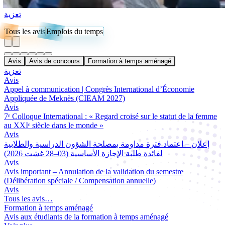
تعزية
Tous les avis
Emplois du temps
Avis
Avis de concours
Formation à temps aménagé
تعزية
Avis
Appel à communication | Congrès International d’Économie
Appliquée de Meknès (CIEAM 2027)
Avis
7ᵉ Colloque International : « Regard croisé sur le statut de la femme
au XXIᵉ siècle dans le monde »
Avis
إعلان – اعتماد فترة مداومة بمصلحة الشؤون الدراسية والطلابية
لفائدة طلبة الإجازة الأساسية (03–28 غشت 2026)
Avis
Avis important – Annulation de la validation du semestre
(Délibération spéciale / Compensation annuelle)
Avis
Tous les avis…
Formation à temps aménagé
Avis aux étudiants de la formation à temps aménagé