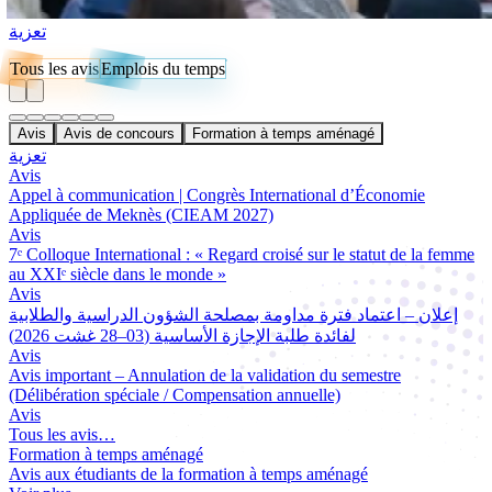
تعزية
Tous les avis
Emplois du temps
Avis
Avis de concours
Formation à temps aménagé
تعزية
Avis
Appel à communication | Congrès International d’Économie
Appliquée de Meknès (CIEAM 2027)
Avis
7ᵉ Colloque International : « Regard croisé sur le statut de la femme
au XXIᵉ siècle dans le monde »
Avis
إعلان – اعتماد فترة مداومة بمصلحة الشؤون الدراسية والطلابية
لفائدة طلبة الإجازة الأساسية (03–28 غشت 2026)
Avis
Avis important – Annulation de la validation du semestre
(Délibération spéciale / Compensation annuelle)
Avis
Tous les avis…
Formation à temps aménagé
Avis aux étudiants de la formation à temps aménagé