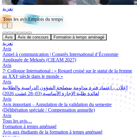
تعزية
Tous les avis
Emplois du temps
Avis
Avis de concours
Formation à temps aménagé
تعزية
Avis
Appel à communication | Congrès International d’Économie
Appliquée de Meknès (CIEAM 2027)
Avis
7ᵉ Colloque International : « Regard croisé sur le statut de la femme
au XXIᵉ siècle dans le monde »
Avis
إعلان – اعتماد فترة مداومة بمصلحة الشؤون الدراسية والطلابية
لفائدة طلبة الإجازة الأساسية (03–28 غشت 2026)
Avis
Avis important – Annulation de la validation du semestre
(Délibération spéciale / Compensation annuelle)
Avis
Tous les avis…
Formation à temps aménagé
Avis aux étudiants de la formation à temps aménagé