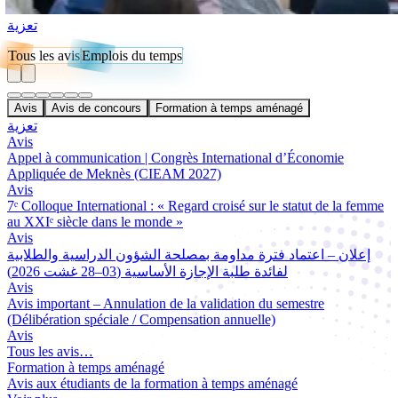
تعزية
Tous les avis
Emplois du temps
Avis
Avis de concours
Formation à temps aménagé
تعزية
Avis
Appel à communication | Congrès International d’Économie
Appliquée de Meknès (CIEAM 2027)
Avis
7ᵉ Colloque International : « Regard croisé sur le statut de la femme
au XXIᵉ siècle dans le monde »
Avis
إعلان – اعتماد فترة مداومة بمصلحة الشؤون الدراسية والطلابية
لفائدة طلبة الإجازة الأساسية (03–28 غشت 2026)
Avis
Avis important – Annulation de la validation du semestre
(Délibération spéciale / Compensation annuelle)
Avis
Tous les avis…
Formation à temps aménagé
Avis aux étudiants de la formation à temps aménagé