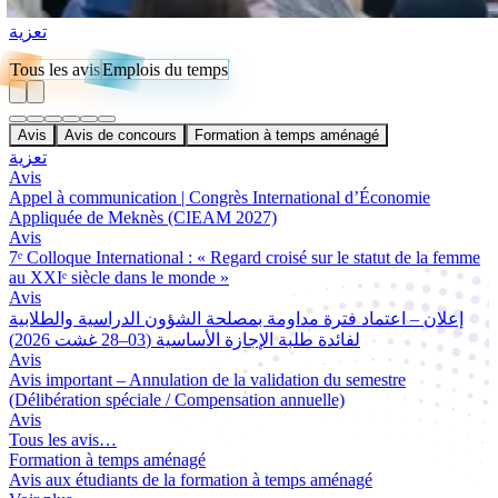
تعزية
Tous les avis
Emplois du temps
Avis
Avis de concours
Formation à temps aménagé
تعزية
Avis
Appel à communication | Congrès International d’Économie
Appliquée de Meknès (CIEAM 2027)
Avis
7ᵉ Colloque International : « Regard croisé sur le statut de la femme
au XXIᵉ siècle dans le monde »
Avis
إعلان – اعتماد فترة مداومة بمصلحة الشؤون الدراسية والطلابية
لفائدة طلبة الإجازة الأساسية (03–28 غشت 2026)
Avis
Avis important – Annulation de la validation du semestre
(Délibération spéciale / Compensation annuelle)
Avis
Tous les avis…
Formation à temps aménagé
Avis aux étudiants de la formation à temps aménagé