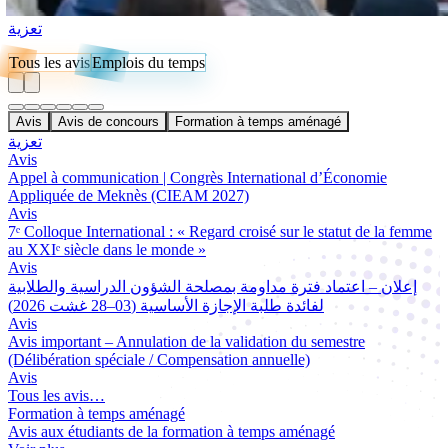
تعزية
Tous les avis
Emplois du temps
Avis
Avis de concours
Formation à temps aménagé
تعزية
Avis
Appel à communication | Congrès International d’Économie
Appliquée de Meknès (CIEAM 2027)
Avis
7ᵉ Colloque International : « Regard croisé sur le statut de la femme
au XXIᵉ siècle dans le monde »
Avis
إعلان – اعتماد فترة مداومة بمصلحة الشؤون الدراسية والطلابية
لفائدة طلبة الإجازة الأساسية (03–28 غشت 2026)
Avis
Avis important – Annulation de la validation du semestre
(Délibération spéciale / Compensation annuelle)
Avis
Tous les avis…
Formation à temps aménagé
Avis aux étudiants de la formation à temps aménagé