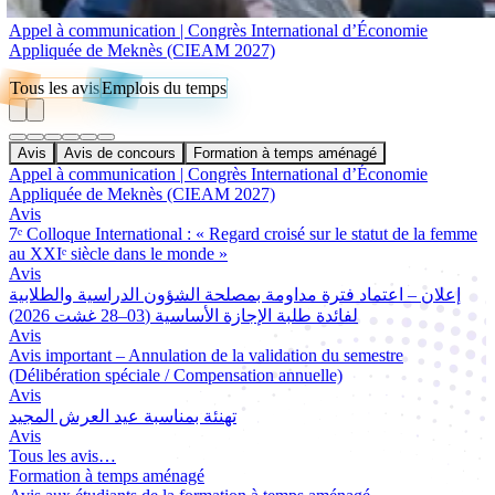
Appel à communication | Congrès International d’Économie
Appliquée de Meknès (CIEAM 2027)
Tous les avis
Emplois du temps
Avis
Avis de concours
Formation à temps aménagé
Appel à communication | Congrès International d’Économie
Appliquée de Meknès (CIEAM 2027)
Avis
7ᵉ Colloque International : « Regard croisé sur le statut de la femme
au XXIᵉ siècle dans le monde »
Avis
إعلان – اعتماد فترة مداومة بمصلحة الشؤون الدراسية والطلابية
لفائدة طلبة الإجازة الأساسية (03–28 غشت 2026)
Avis
Avis important – Annulation de la validation du semestre
(Délibération spéciale / Compensation annuelle)
Avis
تهنئة بمناسبة عيد العرش المجيد
Avis
Tous les avis…
Formation à temps aménagé