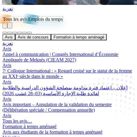
تعزية
Tous les avis
Emplois du temps
Avis
Avis de concours
Formation à temps aménagé
تعزية
Avis
Appel à communication | Congrès International d’Économie
Appliquée de Meknès (CIEAM 2027)
Avis
7ᵉ Colloque International : « Regard croisé sur le statut de la femme
au XXIᵉ siècle dans le monde »
Avis
إعلان – اعتماد فترة مداومة بمصلحة الشؤون الدراسية والطلابية
لفائدة طلبة الإجازة الأساسية (03–28 غشت 2026)
Avis
Avis important – Annulation de la validation du semestre
(Délibération spéciale / Compensation annuelle)
Avis
Tous les avis…
Formation à temps aménagé
Avis aux étudiants de la formation à temps aménagé