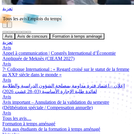
تعزية
Tous les avis
Emplois du temps
Avis
Avis de concours
Formation à temps aménagé
تعزية
Avis
Appel à communication | Congrès International d’Économie
Appliquée de Meknès (CIEAM 2027)
Avis
7ᵉ Colloque International : « Regard croisé sur le statut de la femme
au XXIᵉ siècle dans le monde »
Avis
إعلان – اعتماد فترة مداومة بمصلحة الشؤون الدراسية والطلابية
لفائدة طلبة الإجازة الأساسية (03–28 غشت 2026)
Avis
Avis important – Annulation de la validation du semestre
(Délibération spéciale / Compensation annuelle)
Avis
Tous les avis…
Formation à temps aménagé
Avis aux étudiants de la formation à temps aménagé