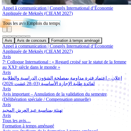
Appel à communication | Congrès International d’Économie
Appliquée de Meknès (CIEAM 2027)
Tous les avis
Emplois du temps
Avis
Avis de concours
Formation à temps aménagé
Appel à communication | Congrès International d’Économie
Appliquée de Meknès (CIEAM 2027)
Avis
7ᵉ Colloque International : « Regard croisé sur le statut de la femme
au XXIᵉ siècle dans le monde »
Avis
إعلان – اعتماد فترة مداومة بمصلحة الشؤون الدراسية والطلابية
لفائدة طلبة الإجازة الأساسية (03–28 غشت 2026)
Avis
Avis important – Annulation de la validation du semestre
(Délibération spéciale / Compensation annuelle)
Avis
تهنئة بمناسبة عيد العرش المجيد
Avis
Tous les avis…
Formation à temps aménagé