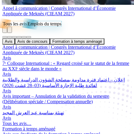
Appel à communication | Congrès International d’Économie
Appliquée de Meknès (CIEAM 2027)
Tous les avis
Emplois du temps
Avis
Avis de concours
Formation à temps aménagé
Appel à communication | Congrès International d’Économie
Appliquée de Meknès (CIEAM 2027)
Avis
7ᵉ Colloque International : « Regard croisé sur le statut de la femme
au XXIᵉ siècle dans le monde »
Avis
إعلان – اعتماد فترة مداومة بمصلحة الشؤون الدراسية والطلابية
لفائدة طلبة الإجازة الأساسية (03–28 غشت 2026)
Avis
Avis important – Annulation de la validation du semestre
(Délibération spéciale / Compensation annuelle)
Avis
تهنئة بمناسبة عيد العرش المجيد
Avis
Tous les avis…
Formation à temps aménagé