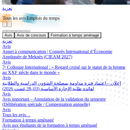
تعزية
Tous les avis
Emplois du temps
Avis
Avis de concours
Formation à temps aménagé
تعزية
Avis
Appel à communication | Congrès International d’Économie
Appliquée de Meknès (CIEAM 2027)
Avis
7ᵉ Colloque International : « Regard croisé sur le statut de la femme
au XXIᵉ siècle dans le monde »
Avis
إعلان – اعتماد فترة مداومة بمصلحة الشؤون الدراسية والطلابية
لفائدة طلبة الإجازة الأساسية (03–28 غشت 2026)
Avis
Avis important – Annulation de la validation du semestre
(Délibération spéciale / Compensation annuelle)
Avis
Tous les avis…
Formation à temps aménagé
Avis aux étudiants de la formation à temps aménagé