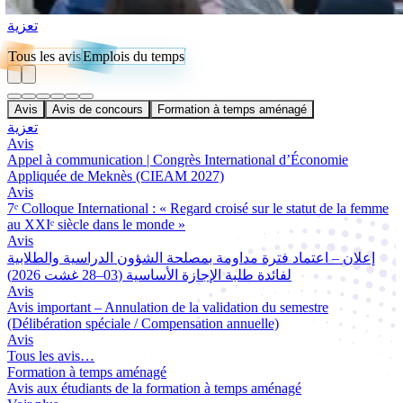
تعزية
Tous les avis
Emplois du temps
Avis
Avis de concours
Formation à temps aménagé
تعزية
Avis
Appel à communication | Congrès International d’Économie
Appliquée de Meknès (CIEAM 2027)
Avis
7ᵉ Colloque International : « Regard croisé sur le statut de la femme
au XXIᵉ siècle dans le monde »
Avis
إعلان – اعتماد فترة مداومة بمصلحة الشؤون الدراسية والطلابية
لفائدة طلبة الإجازة الأساسية (03–28 غشت 2026)
Avis
Avis important – Annulation de la validation du semestre
(Délibération spéciale / Compensation annuelle)
Avis
Tous les avis…
Formation à temps aménagé
Avis aux étudiants de la formation à temps aménagé