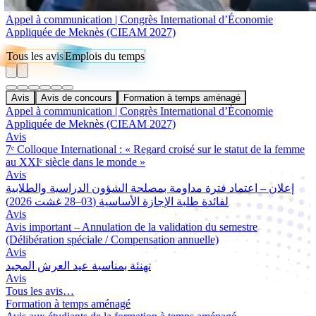
Appel à communication | Congrès International d’Économie
Appliquée de Meknès (CIEAM 2027)
Tous les avis
Emplois du temps
Avis
Avis de concours
Formation à temps aménagé
Appel à communication | Congrès International d’Économie
Appliquée de Meknès (CIEAM 2027)
Avis
7ᵉ Colloque International : « Regard croisé sur le statut de la femme
au XXIᵉ siècle dans le monde »
Avis
إعلان – اعتماد فترة مداومة بمصلحة الشؤون الدراسية والطلابية
لفائدة طلبة الإجازة الأساسية (03–28 غشت 2026)
Avis
Avis important – Annulation de la validation du semestre
(Délibération spéciale / Compensation annuelle)
Avis
تهنئة بمناسبة عيد العرش المجيد
Avis
Tous les avis…
Formation à temps aménagé